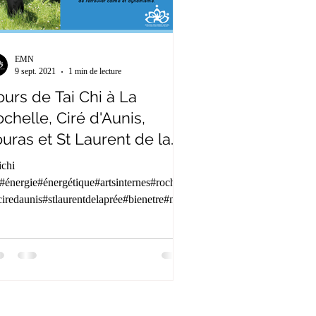
EMN
9 sept. 2021
1 min de lecture
urs de Tai Chi à La
chelle, Ciré d'Aunis,
uras et St Laurent de la
rée
ichi
#énergie#énergétique#artsinternes#rochefo
ciredaunis#stlaurentdelaprée#bienetre#med
tion