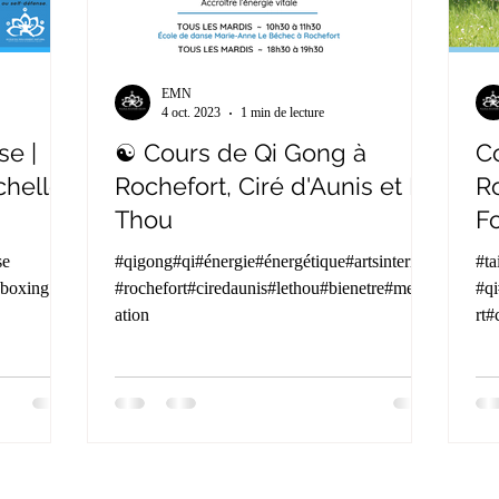
EMN
4 oct. 2023
1 min de lecture
se |
☯️ Cours de Qi Gong à
Co
chelle
Rochefort, Ciré d'Aunis et Le
Ro
Thou
Fo
P
#qigong#qi#énergie#énergétique#artsinternes
#ta
#rochefort#ciredaunis#lethou#bienetre#medit
#qi
ation
rt#
ita